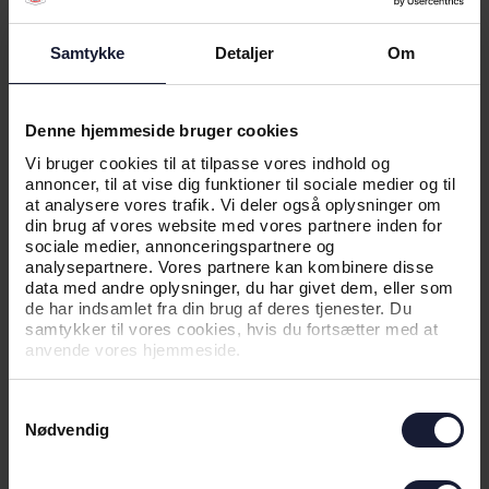
HØJDEPUNKTER FRA TIDLIGERE
OPGØR
Samtykke
Detaljer
Om
Denne hjemmeside bruger cookies
Vi bruger cookies til at tilpasse vores indhold og
annoncer, til at vise dig funktioner til sociale medier og til
at analysere vores trafik. Vi deler også oplysninger om
din brug af vores website med vores partnere inden for
sociale medier, annonceringspartnere og
analysepartnere. Vores partnere kan kombinere disse
data med andre oplysninger, du har givet dem, eller som
de har indsamlet fra din brug af deres tjenester. Du
samtykker til vores cookies, hvis du fortsætter med at
anvende vores hjemmeside.
Samtykkevalg
Nødvendig