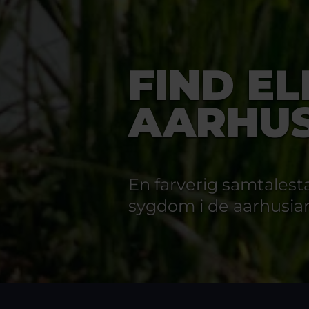
FIND E
AARHU
En farverig samtalest