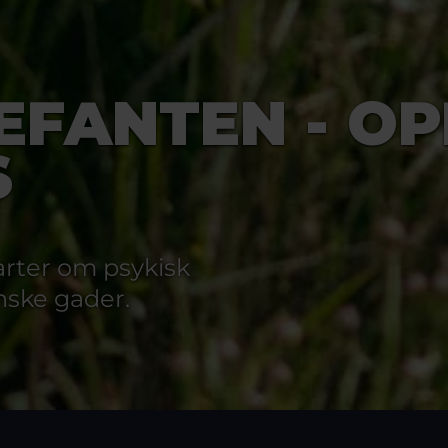
LEFANTEN - O
S
arter om psykisk