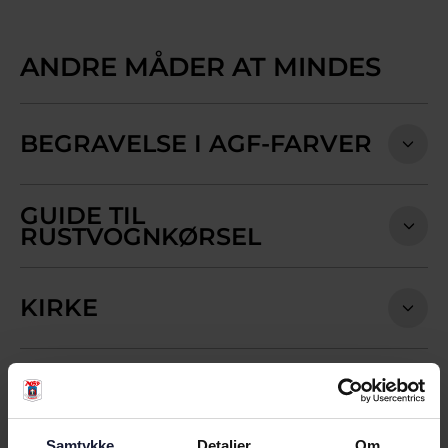
ANDRE MÅDER AT MINDES
BEGRAVELSE I AGF-FARVER
GUIDE TIL
RUSTVOGNKØRSEL
KIRKE
SPREDNING AF ASKE
Samtykke
Detaljer
Om