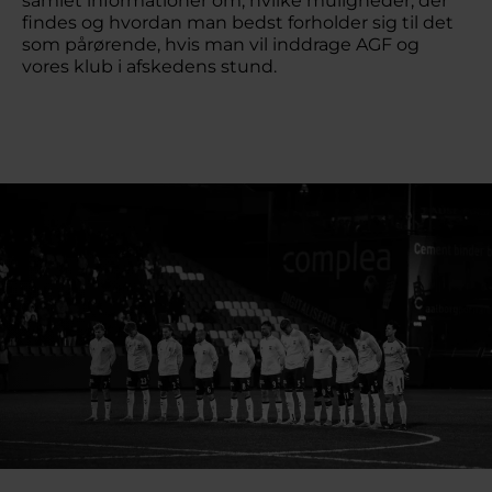
samlet informationer om, hvilke muligheder, der
findes og hvordan man bedst forholder sig til det
som pårørende, hvis man vil inddrage AGF og
vores klub i afskedens stund.