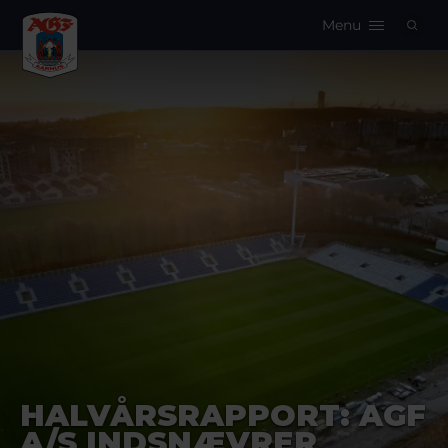
Menu
Logo
HALVÅRSRAPPORT: AGF
A/S INDSNÆVRER