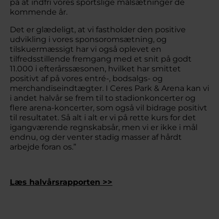
på at indfri vores sportslige målsætninger de
kommende år.
Det er glædeligt, at vi fastholder den positive
udvikling i vores sponsoromsætning, og
tilskuermæssigt har vi også oplevet en
tilfredsstillende fremgang med et snit på godt
11.000 i efterårssæsonen, hvilket har smittet
positivt af på vores entré-, bodsalgs- og
merchandiseindtægter. I Ceres Park & Arena kan vi
i andet halvår se frem til to stadionkoncerter og
flere arena-koncerter, som også vil bidrage positivt
til resultatet. Så alt i alt er vi på rette kurs for det
igangværende regnskabsår, men vi er ikke i mål
endnu, og der venter stadig masser af hårdt
arbejde foran os.”
Læs halvårsrapporten >>