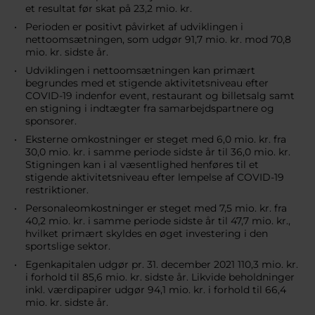
et resultat før skat på 23,2 mio. kr.
Perioden er positivt påvirket af udviklingen i
nettoomsætningen, som udgør 91,7 mio. kr. mod 70,8
mio. kr. sidste år.
Udviklingen i nettoomsætningen kan primært
begrundes med et stigende aktivitetsniveau efter
COVID-19 indenfor event, restaurant og billetsalg samt
en stigning i indtægter fra samarbejdspartnere og
sponsorer.
Eksterne omkostninger er steget med 6,0 mio. kr. fra
30,0 mio. kr. i samme periode sidste år til 36,0 mio. kr.
Stigningen kan i al væsentlighed henføres til et
stigende aktivitetsniveau efter lempelse af COVID-19
restriktioner.
Personaleomkostninger er steget med 7,5 mio. kr. fra
40,2 mio. kr. i samme periode sidste år til 47,7 mio. kr.,
hvilket primært skyldes en øget investering i den
sportslige sektor.
Egenkapitalen udgør pr. 31. december 2021 110,3 mio. kr.
i forhold til 85,6 mio. kr. sidste år. Likvide beholdninger
inkl. værdipapirer udgør 94,1 mio. kr. i forhold til 66,4
mio. kr. sidste år.