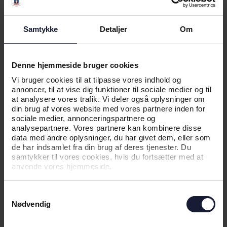
03.07.2026
Samtykke
Detaljer
Om
NYHED
VÆR MED NÅR VI LANCERER
Denne hjemmeside bruger cookies
UDEBANETRØJEN 26/27
Vi bruger cookies til at tilpasse vores indhold og
annoncer, til at vise dig funktioner til sociale medier og til
at analysere vores trafik. Vi deler også oplysninger om
din brug af vores website med vores partnere inden for
sociale medier, annonceringspartnere og
analysepartnere. Vores partnere kan kombinere disse
data med andre oplysninger, du har givet dem, eller som
de har indsamlet fra din brug af deres tjenester. Du
samtykker til vores cookies, hvis du fortsætter med at
anvende vores hjemmeside.
Samtykkevalg
Nødvendig
01.07.2026