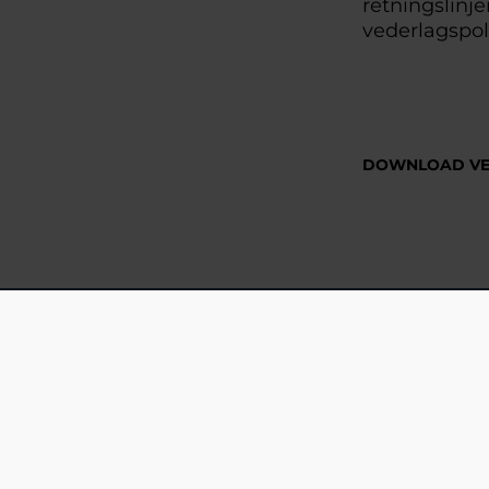
retningslinje
vederlagspol
DOWNLOAD VE