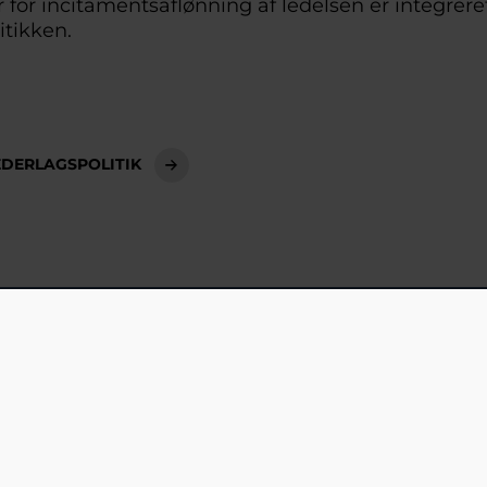
r for incitamentsaflønning af ledelsen er integreret
itikken.
DERLAGSPOLITIK